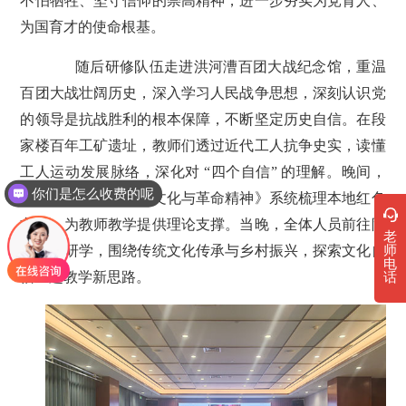
不怕牺牲、坚守信仰的崇高精神，进一步夯实为党育人、
为国育才的使命根基。
随后研修队伍走进洪河漕百团大战纪念馆，重温
百团大战壮阔历史，深入学习人民战争思想，深刻认识党
的领导是抗战胜利的根本保障，不断坚定历史自信。在段
家楼百年工矿遗址，教师们透过近代工人抗争史实，读懂
工人运动发展脉络，深化对 “四个自信” 的理解。晚间，
你们是怎么收费的呢
专题讲座《井陉历史文化与革命精神》系统梳理本地红色
文脉，为教师教学提供理论支撑。当晚，全体人员前往陶
老
师
瓷水镇研学，围绕传统文化传承与乡村振兴，探索文化自
电
信主题教学新思路。
话