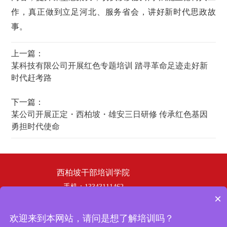
作，真正做到立足河北、服务省会，讲好新时代思政故
事。
上一篇：
某科技有限公司开展红色专题培训 踏寻革命足迹走好新
时代赶考路
下一篇：
某公司开展正定・西柏坡・雄安三日研修 传承红色基因
勇担时代使命
西柏坡干部培训学院
手机：13343111462
×
电话：19358253669
邮箱：hbhswh1807@163.com
欢迎来到本网站，请问是想了解培训吗？
地址：西柏坡干部培训学院