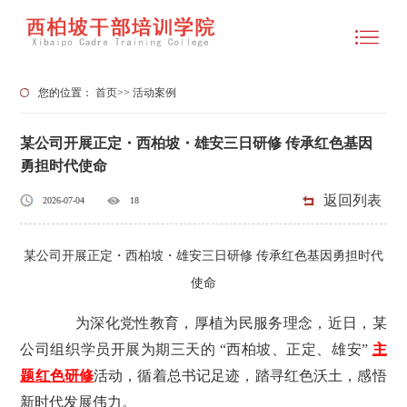
您的位置：
首页
>>
活动案例
某公司开展正定・西柏坡・雄安三日研修 传承红色基因
勇担时代使命
返回列表
2026-07-04
18
某公司开展正定・西柏坡・雄安三日研修 传承红色基因勇担时代
使命
为深化党性教育，厚植为民服务理念，近日，某
公司组织学员开展为期三天的 “西柏坡、正定、雄安”
主
题红色研修
活动，循着总书记足迹，踏寻红色沃土，感悟
新时代发展伟力。