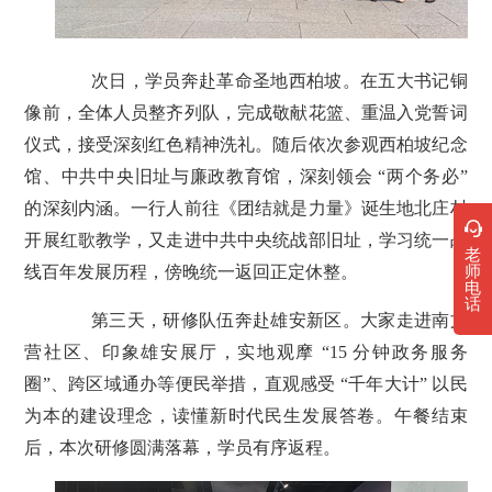
次日，学员奔赴革命圣地西柏坡。在五大书记铜
像前，全体人员整齐列队，完成敬献花篮、重温入党誓词
仪式，接受深刻红色精神洗礼。随后依次参观西柏坡纪念
馆、中共中央旧址与廉政教育馆，深刻领会 “两个务必”
的深刻内涵。一行人前往《团结就是力量》诞生地北庄村
开展红歌教学，又走进中共中央统战部旧址，学习统一战
老
师
线百年发展历程，傍晚统一返回正定休整。
电
话
第三天，研修队伍奔赴雄安新区。大家走进南文
营社区、印象雄安展厅，实地观摩 “15 分钟政务服务
圈”、跨区域通办等便民举措，直观感受 “千年大计” 以民
为本的建设理念，读懂新时代民生发展答卷。午餐结束
后，本次研修圆满落幕，学员有序返程。