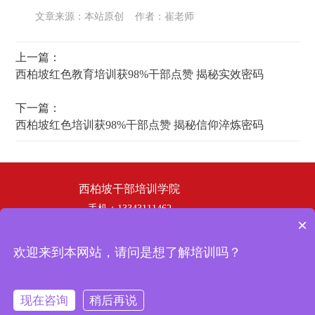
文章来源：本站原创 作者：崔老师
上一篇：
西柏坡红色教育培训获98%干部点赞 揭秘实效密码
下一篇：
西柏坡红色培训获98%干部点赞 揭秘信仰淬炼密码
西柏坡干部培训学院
手机：13343111462
×
电话：19358253669
邮箱：hbhswh1807@163.com
欢迎来到本网站，请问是想了解培训吗？
地址：西柏坡干部培训学院
冀ICP备
Copyright © 2024 西柏坡干部培训学院 版权所有
现在咨询
稍后再说
19035902号-3
在线咨询
拨打电话