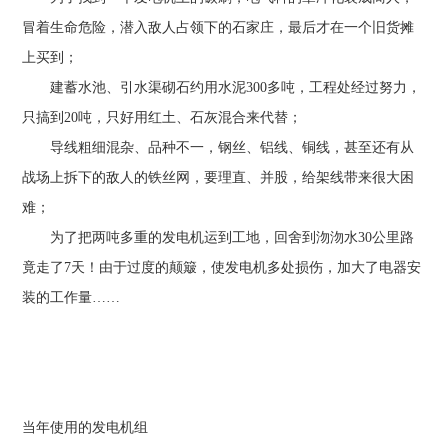
冒着生命危险，潜入敌人占领下的石家庄，最后才在一个旧货摊
上买到；
建蓄水池、引水渠砌石约用水泥300多吨，工程处经过努力，
只搞到20吨，只好用红土、石灰混合来代替；
导线粗细混杂、品种不一，钢丝、铝线、铜线，甚至还有从
战场上拆下的敌人的铁丝网，要理直、并股，给架线带来很大困
难；
为了把两吨多重的发电机运到工地，回舍到沕沕水30公里路
竟走了7天！由于过度的颠簸，使发电机多处损伤，加大了电器安
装的工作量……
当年使用的发电机组