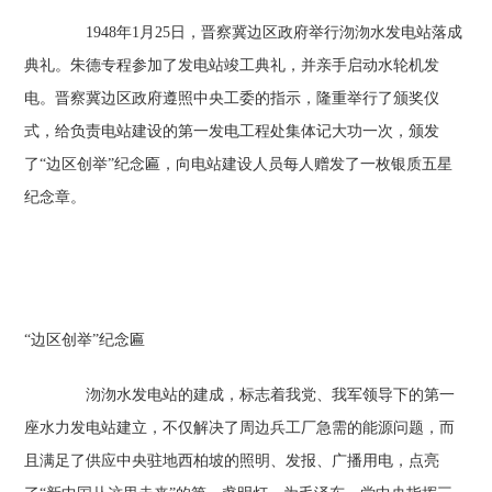
1948年1月25日，晋察冀边区政府举行沕沕水发电站落成
典礼。朱德专程参加了发电站竣工典礼，并亲手启动水轮机发
电。晋察冀边区政府遵照中央工委的指示，隆重举行了颁奖仪
式，给负责电站建设的第一发电工程处集体记大功一次，颁发
了“边区创举”纪念匾，向电站建设人员每人赠发了一枚银质五星
纪念章。
“边区创举”纪念匾
沕沕水发电站的建成，标志着我党、我军领导下的第一
座水力发电站建立，不仅解决了周边兵工厂急需的能源问题，而
且满足了供应中央驻地西柏坡的照明、发报、广播用电，点亮