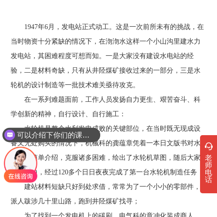
1947年6月，发电站正式动工。这是一次前所未有的挑战，在
当时物资十分紧缺的情况下，在沕沕水这样一个小山沟里建水力
发电站，其困难程度可想而知。一是大家没有建设水电站的经
验，二是材料奇缺，只有从井陉煤矿接收过来的一部分，三是水
轮机的设计制造等一批技术难关亟待攻克。
在一系列难题面前，工作人员发扬自力更生、艰苦奋斗、科
学创新的精神，自行设计、自行施工：
水轮机是整个水利发电成败的关键部位，在当时既无现成设
可以介绍下你们的课程吗？
备又无处购买的情况下，机械科的龚蕴章凭着一本日文版书对水
老
轮机的简单介绍，克服诸多困难，绘出了水轮机草图，随后大家
师
电
群策群力，经过120多个日日夜夜完成了第一台水轮机制造任务；
话
建站材料短缺只好到处求借，常常为了一个小小的零部件，
派人跋涉几十里山路，跑到井陉煤矿找寻；
为了找到一个发电机上的碳刷，电气科的章冲化装成商人，