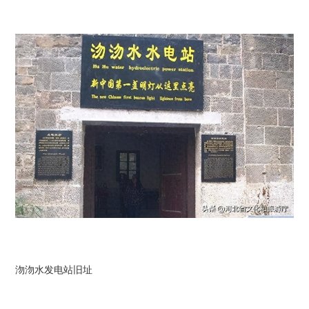
沕沕水发电站旧址