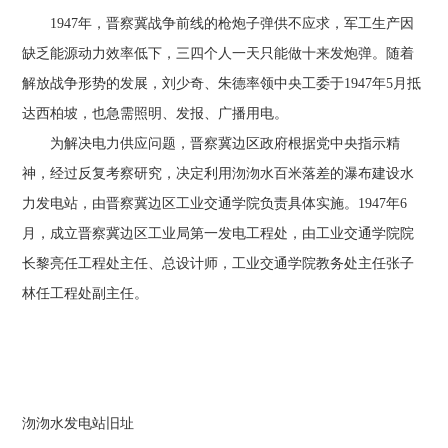
1947年，晋察冀战争前线的枪炮子弹供不应求，军工生产因
缺乏能源动力效率低下，三四个人一天只能做十来发炮弹。随着
解放战争形势的发展，刘少奇、朱德率领中央工委于1947年5月抵
达西柏坡，也急需照明、发报、广播用电。
为解决电力供应问题，晋察冀边区政府根据党中央指示精
神，经过反复考察研究，决定利用沕沕水百米落差的瀑布建设水
力发电站，由晋察冀边区工业交通学院负责具体实施。1947年6
月，成立晋察冀边区工业局第一发电工程处，由工业交通学院院
长黎亮任工程处主任、总设计师，工业交通学院教务处主任张子
林任工程处副主任。
沕沕水发电站旧址