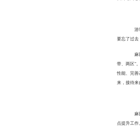
游客：
要忘了过去
麻田八
带、两区”
性能、完善
来，接待来
麻田八
点提升工作