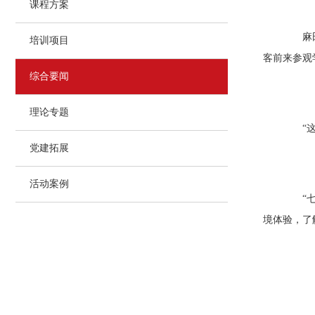
课程方案
麻田八
培训项目
客前来参观
综合要闻
理论专题
“这些
党建拓展
活动案例
“七一
境体验，了