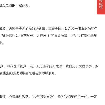
师
电
改造之后的一致认可。
话
多、内容最全面的专题纪念馆，享誉全国，是左权一张重要的红色
的11封家书、鲁艺学校、太行剧团”等许多故事，无论是打造中老年
处。
少，内容也比较少一点。但是整个提升之后，我们是以文物居多，多
刻感受到抗战时期那段艰苦的峥嵘岁月。
迹，心情非常激动。“少年强则国强”，作为我们年轻的一代，一定