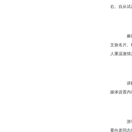
右。自从试
麻田八
文旅名片。
人重温激情
讲解员
媒体设置内
游客：
要向老同志