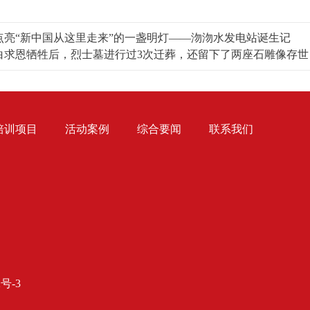
点亮“新中国从这里走来”的一盏明灯——沕沕水发电站诞生记
白求恩牺牲后，烈士墓进行过3次迁葬，还留下了两座石雕像存世
培训项目
活动案例
综合要闻
联系我们
2号-3