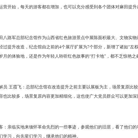
运营开始，每天的游客都在增加，也可以充分感受到各个团体对麻田提升
路军总部纪念馆作为山西省红色旅游景点中展陈面积最大、文物实物最
经过提升改造，纪念馆由之前的4个展厅扩展为7个部分，新增了诸如“左权
岁月的体验地，还是作为年轻人聆听红色故事的“打卡地”，都不乏惊艳之
 王霞飞：总部纪念馆在改造提升之前主要以展板为主，场景复原比较
容也比较多，场景复原内容更加精细化，这也使广大党员群众可以更加深
亲临实地来缅怀革命先烈的一些事迹，参观他们的旧居，看了他们的事
们学习，向先辈们学习，继承他们的精神。