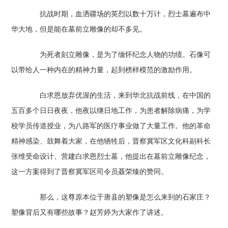
抗战时期，血洒疆场的英烈以数十万计，烈士墓遍布中
华大地，但是能在墓前立雕像的却不多见。
为死者刻立雕像，是为了缅怀纪念人物的功绩。石像可
以带给人一种内在的精神力量，起到榜样模范的激励作用。
白求恩放弃优渥的生活，来到华北抗战前线，在中国的
五百多个日日夜夜，他夜以继日地工作，为患者解除病痛，为学
校学员传道授业，为八路军的医疗事业做了大量工作。他的革命
精神感染、鼓舞着大家，在他牺牲后，晋察冀军区文化科副科长
张维受命设计、营建白求恩烈士墓，他提出在墓前立雕像纪念，
这一方案得到了晋察冀军区司令员聂荣臻的赞同。
那么，这尊原本位于唐县的塑像是怎么来到的石家庄？
塑像背后又有哪些故事？赵芳婷为大家作了讲述。