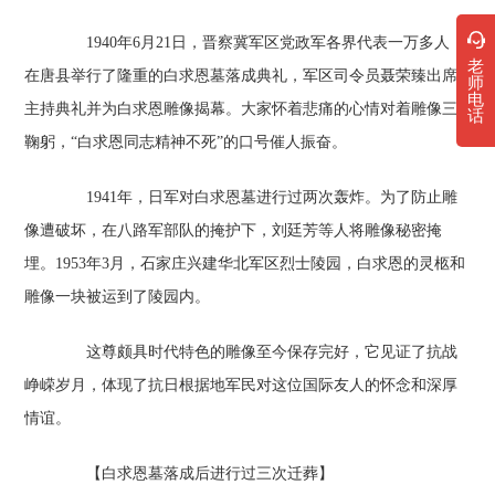
1940年6月21日，晋察冀军区党政军各界代表一万多人，
老
在唐县举行了隆重的白求恩墓落成典礼，军区司令员聂荣臻出席
师
电
主持典礼并为白求恩雕像揭幕。大家怀着悲痛的心情对着雕像三
话
鞠躬，“白求恩同志精神不死”的口号催人振奋。
1941年，日军对白求恩墓进行过两次轰炸。为了防止雕
像遭破坏，在八路军部队的掩护下，刘廷芳等人将雕像秘密掩
埋。1953年3月，石家庄兴建华北军区烈士陵园，白求恩的灵柩和
雕像一块被运到了陵园内。
这尊颇具时代特色的雕像至今保存完好，它见证了抗战
峥嵘岁月，体现了抗日根据地军民对这位国际友人的怀念和深厚
情谊。
【白求恩墓落成后进行过三次迁葬】