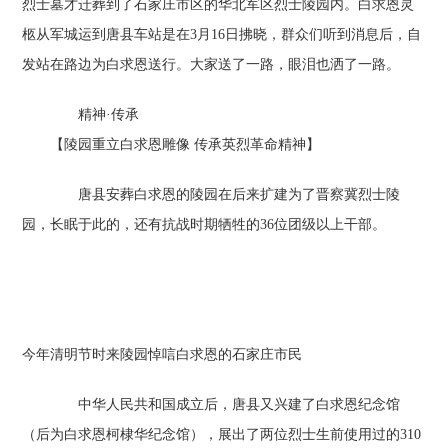
烈士墓才迁葬到了石家庄市区的华北军区烈士陵园内。白求恩灵
柩从军城运到唐县车站是在3月16日拂晓，群众们听到消息后，自
发站在路边为白求恩送行。大家送了一路，眼泪也洒了一路。
精神·传承
【陵园重立白求恩雕像 传承英烈革命精神】
唐县安葬白求恩的陵园在后来扩建为了晋察冀烈士陵
园，长眠于此的，还有抗战时期牺牲的36位团级以上干部。
今年清明节时来陵园悼唁白求恩的石家庄市民
中华人民共和国成立后，唐县又兴建了白求恩纪念馆
（后为白求恩柯棣华纪念馆），展出了两位烈士生前使用过的310