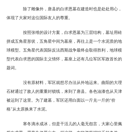
除了雕像外，唐县的白求恩墓在建造时也是处处用心，
体现了大家对这位国际友人的尊重。
按照张维的设计方案，白求恩墓为三层结构，墓址用砖
拼成五角星形状，五角星中间为墓座，再往上是一个水泥质的地
球模型。五角星代表国际反法西斯战争最终会取得胜利，地球模
型代表白求恩的国际主义情怀，墓座上还有几位军区军政首长的
题词。
没有原材料，军区就想尽办法从外地运来。曲阳的大理
石材通过了敌人的重重封锁线，来到了唐县。各色油漆也从天津
被运到了这里。为了建墓，军区还用白面以一斤兑一斤的“价
格”从太原换来了水泥。
寒冬滴水成冰，但是干活儿的人毫无怨言，大家心里佩