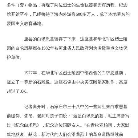
多件（套）物品，再现了两位烈士的生命轨迹和光辉历程。纪念
馆开馆至今，已经接待了海内外游客600多万人，成了本地著名的
爱国主义教育基地。
唐县的白求恩墓留存了下来，这座墓和华北军区烈士陵
园的白求恩墓都在1982年被河北省人民政府列为省级重点文物保
护单位。
1977年，在华北军区烈士陵园中部西侧的白求恩墓前，
竖立了一尊新的石雕像。这座石像由中央美院雕塑家制作，高度
超过了3米。
记者离开时，石家庄市三十八中的一些师生来白求恩墓
前瞻仰、凭吊。老师对孩子们说：“这是白求恩的墓，毛主席曾写
过《纪念白求恩》，纪念这位国际友人。”在青松翠柏间，大家默
默地默哀、献花，新时代的人们会沿着烈士的革命道路继续前