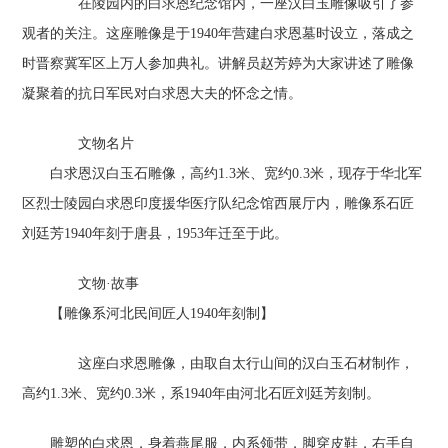
在陵园内的白求恩纪念馆内，一座汉白玉雕像吸引了参
观者的关注。这座雕像是于1940年营建白求恩墓时设立，落成之
时晋察冀军区上万人参加典礼。讲解员赵芳婷为大家讲述了雕像
凝聚着的抗日军民对白求恩大夫的怀念之情。
文物名片
白求恩汉白玉石雕像，高约1.3米、宽约0.3米，现存于华北军
区烈士陵园白求恩印度援华医疗队纪念馆西展厅内，雕像系石匠
刘廷芳1940年刻于唐县，1953年迁至于此。
文物·故事
【雕像系河北民间匠人1940年刻制】
这座白求恩雕像，由取自太行山间的汉白玉石材制作，
高约1.3米、宽约0.3米，系1940年由河北石匠刘廷芳刻制。
雕塑的白求恩，身着燕尾服，内系领带，脚穿皮鞋，右手自