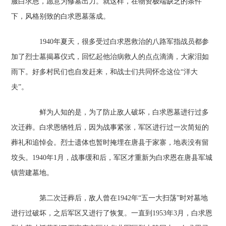
服白求恩，愿意为修墓出力。就这样，在物资极端缺乏的条件
下，风格别致的白求恩墓落成。
1940年夏天，很多受过白求恩救治的八路军指战员都参
加了烈士墓揭幕仪式，回忆起他治病救人的点点滴滴，大家泪如
雨下。好多村民们也自发赶来，和战士们共同怀念这位“洋大
夫”。
鲜为人知的是，为了防止敌人破坏，白求恩墓进行过多
次迁葬。白求恩牺牲后，因为战事紧张，军区进行过一次简短的
葬礼和追悼会。烈士遗体也暂时掩埋在唐县于家寨，地表没有留
坟头。1940年1月，战事缓和后，军区才重新为白求恩在唐县军城
镇营建墓地。
第二次迁葬后，敌人曾在1942年“五一大扫荡”时对墓地
进行过破坏，之后军区又进行了恢复。一直到1953年3月，白求恩