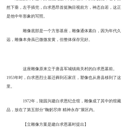
然下垂，左手插兜，白求恩昂首挺胸目视前方，神态自若，这正
是他中年形象的写照。
雕像底部是一个方形基座，雕像通体素白，因为年代久
远，雕像本身虽已微微发黄，但整体保存完好。
这座雕像原来立于唐县军城镇南关村的白求恩墓前。
1953年时，白求恩烈士墓迁葬到石家庄，塑像也从唐县移到了这
里。
1972年，陵园兴建白求恩纪念馆，雕像成了其中的馆藏
品，放在了第五部分“鞠躬尽瘁 精神永存”展区内。
【立雕像方案是建白求恩墓时提出】