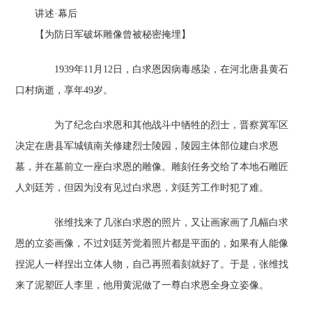
讲述·幕后
【为防日军破坏雕像曾被秘密掩埋】
1939年11月12日，白求恩因病毒感染，在河北唐县黄石
口村病逝，享年49岁。
为了纪念白求恩和其他战斗中牺牲的烈士，晋察冀军区
决定在唐县军城镇南关修建烈士陵园，陵园主体部位建白求恩
墓，并在墓前立一座白求恩的雕像。雕刻任务交给了本地石雕匠
人刘廷芳，但因为没有见过白求恩，刘廷芳工作时犯了难。
张维找来了几张白求恩的照片，又让画家画了几幅白求
恩的立姿画像，不过刘廷芳觉着照片都是平面的，如果有人能像
捏泥人一样捏出立体人物，自己再照着刻就好了。于是，张维找
来了泥塑匠人李里，他用黄泥做了一尊白求恩全身立姿像。