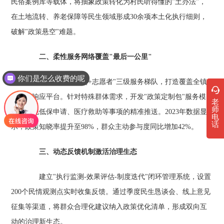
民俗案例库等载体，将抽象政策转化为村民听得懂的"土办法"，
在土地流转、养老保障等民生领域形成30余项本土化执行细则，
破解"政策悬空"难题。
二、柔性服务网络覆盖"最后一公里"
你们是怎么收费的呢
构建"干部+乡贤+志愿者"三级服务梯队，打造覆盖全镇
的民生响应平台。针对特殊群体需求，开发"政策定制包"服务模
老
师
块，实现低保申请、医疗救助等事项的精准推送。2023年数据显
电
话
示，政策知晓率提升至98%，群众主动参与度同比增加42%。
三、动态反馈机制激活治理生态
建立"执行监测-效果评估-制度迭代"闭环管理系统，设置
200个民情观测点实时收集反馈。通过季度民生恳谈会、线上意见
征集等渠道，将群众合理化建议纳入政策优化清单，形成双向互
动的治理新生态。