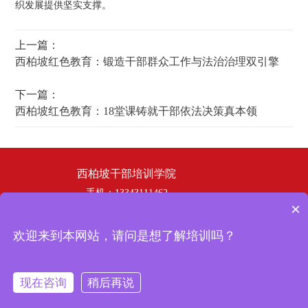
织发展提供坚实支撑。
上一篇：
西柏坡红色教育：锻造干部群众工作与法治治理双引擎
下一篇：
西柏坡红色教育：18堂课铸就干部依法决策真本领
西柏坡干部培训学院
手机：13343111462
×
电话：19358253669
邮箱：hbhswh1807@163.com
欢迎来到本网站，请问是想了解培训吗？
地址：西柏坡干部培训学院
冀ICP备
Copyright © 2024 西柏坡干部培训学院 版权所有
现在咨询
稍后再说
19035902号-3
在线咨询
拨打电话