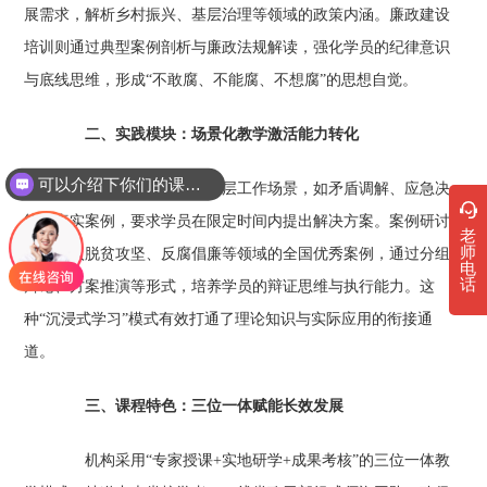
展需求，解析乡村振兴、基层治理等领域的政策内涵。廉政建设
培训则通过典型案例剖析与廉政法规解读，强化学员的纪律意识
与底线思维，形成“不敢腐、不能腐、不想腐”的思想自觉。
二、实践模块：场景化教学激活能力转化‌
可以介绍下你们的课程吗？
情景模拟课堂还原基层工作场景，如矛盾调解、应急决
策等真实案例，要求学员在限定时间内提出解决方案。案例研讨
老
师
环节引入脱贫攻坚、反腐倡廉等领域的全国优秀案例，通过分组
电
话
辩论、方案推演等形式，培养学员的辩证思维与执行能力。这
种“沉浸式学习”模式有效打通了理论知识与实际应用的衔接通
道。
三、课程特色：三位一体赋能长效发展‌
机构采用“专家授课+实地研学+成果考核”的三位一体教