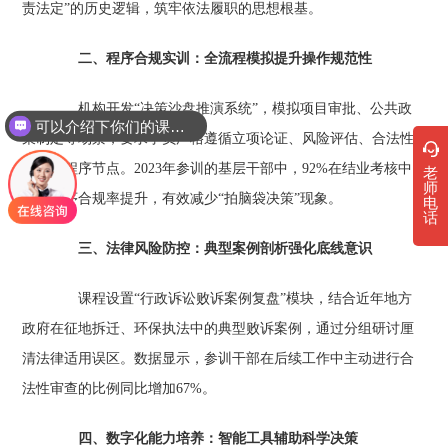
责法定”的历史逻辑，筑牢依法履职的思想根基。
‌
二、程序合规实训：全流程模拟提升操作规范性‌
机构开发“决策沙盘推演系统”，模拟项目审批、公共政
可以介绍下你们的课程吗？
策制定等场景，要求学员严格遵循立项论证、风险评估、合法性
审查等程序节点。2023年参训的基层干部中，92%在结业考核中
老
师
实现程序合规率提升，有效减少“拍脑袋决策”现象。
电
话
‌
三、法律风险防控：典型案例剖析强化底线意识‌
课程设置“行政诉讼败诉案例复盘”模块，结合近年地方
政府在征地拆迁、环保执法中的典型败诉案例，通过分组研讨厘
清法律适用误区。数据显示，参训干部在后续工作中主动进行合
法性审查的比例同比增加67%。
‌
四、数字化能力培养：智能工具辅助科学决策‌