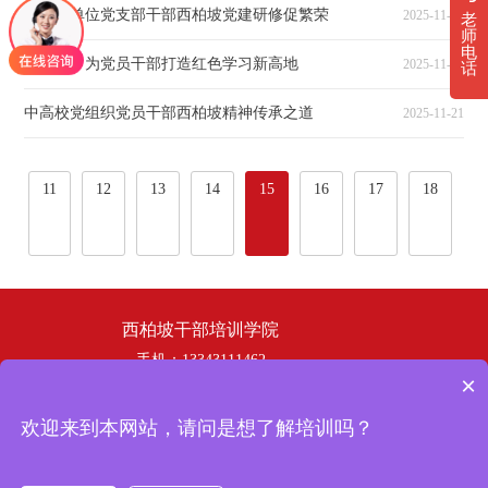
企事业单位党支部干部西柏坡党建研修促繁荣
2025-11-24
老
师
电
西柏坡：为党员干部打造红色学习新高地
2025-11-22
话
中高校党组织党员干部西柏坡精神传承之道
2025-11-21
···
···
11
12
13
14
15
16
17
18
西柏坡干部培训学院
手机：13343111462
×
电话：19358253669
邮箱：hbhswh1807@163.com
欢迎来到本网站，请问是想了解培训吗？
地址：西柏坡干部培训学院
冀ICP备
Copyright © 2024 西柏坡干部培训学院 版权所有