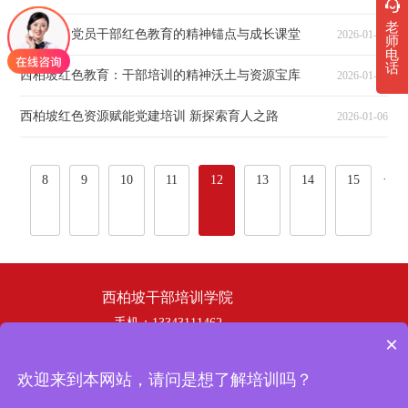
老
西柏坡：党员干部红色教育的精神锚点与成长课堂
2026-01-08
师
电
话
西柏坡红色教育：干部培训的精神沃土与资源宝库
2026-01-07
西柏坡红色资源赋能党建培训 新探索育人之路
2026-01-06
···
···
8
9
10
11
12
13
14
15
西柏坡干部培训学院
手机：13343111462
×
电话：19358253669
邮箱：hbhswh1807@163.com
欢迎来到本网站，请问是想了解培训吗？
地址：西柏坡干部培训学院