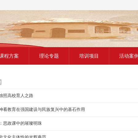
红色教育研学课程
课程方案
理论专题
培训项目
活动案
闻
烛照高校育人之路
神看教育在强国建设与民族复兴中的基石作用
：思政课中的璀璨明珠
史文化主体性的光辉典范