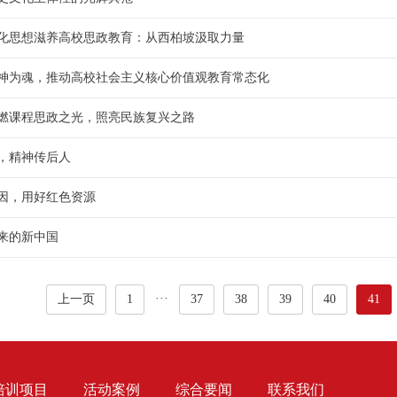
化思想滋养高校思政教育：从西柏坡汲取力量
神为魂，推动高校社会主义核心价值观教育常态化
燃课程思政之光，照亮民族复兴之路
，精神传后人
因，用好红色资源
来的新中国
···
上一页
1
37
38
39
40
41
培训项目
活动案例
综合要闻
联系我们