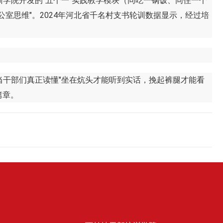
院开发的"五个一"实践教学模块（同吃一锅饭、同住一个
室思维"。2024年河北省千名村支书轮训数据显示，经过培
干部们真正读懂"坐在炕头才能听到实话，挽起裤腿才能看
篇章。