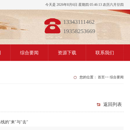
今天是 2026年8月6日 星期四 05:46:13 农历六月廿四
13343111462
19358253669
例
综合要闻
资源下载
联系我们
您的位置：
首页
>>
综合要闻
返回列表
的"来"与"去"