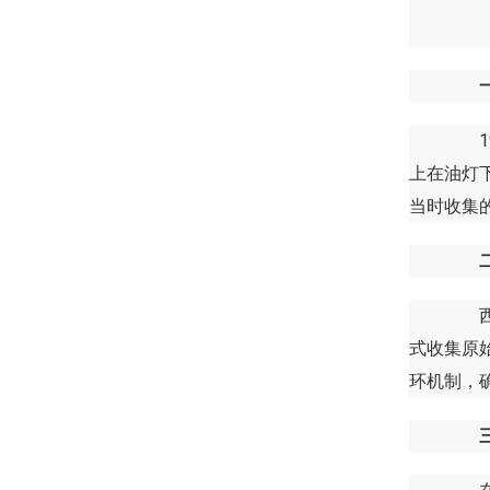
19
上在油灯
当时收集
西柏
式收集原
环机制，