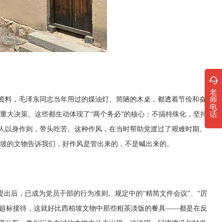
老
师
料，毛泽东同志当年用过的煤油灯、简陋的木桌，都透着节俭和奋
电
话
重大决策。这些都生动体现了“两个务必”的核心：不搞特殊化，坚持
人以身作则，带头吃苦。这种作风，在当时帮助党渡过了艰难时期。
柏坡的文物告诉我们，好作风是管出来的，不是喊出来的。
提出后，已成为党员干部的行为准则。规定中的“精简文件会议”、“厉
禁止超标接待，这就好比西柏坡文物中那些粗茶淡饭的餐具——都是在反