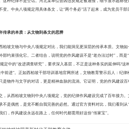
。这种纪律不是空话。河北某单位曾因违反规定被通报，细节显示超标使
不变。中央八项规定用具体条文，让“两个务必”活了起来，成为党员干部
年传承的本质：从文物到条文的思辨
坡文物与中央八项规定对比，我们能洞见更深层的传承本质。文物如一
外部约束强化它。二者结合，说明党的作风建设不是“老办法过时”，而是
项规定中的“改进调查研究”，要求深入基层，不正是这种务实的延伸吗?
思中前进”。正如西柏坡干部培训基地官网所述，文物教育警示后人：纪
只是物件与文字的对话，更是精神血脉的流淌。它证明，党的作风建设百
从西柏坡文物到中央八项规定，党的纪律作风建设完成了百年接力。文
承不是偶然，是党不断自我完善的必然。通过官方资料对比，我们看到从
我们，作风建设永远在路上，任何时代都需用好这份“传家宝”。