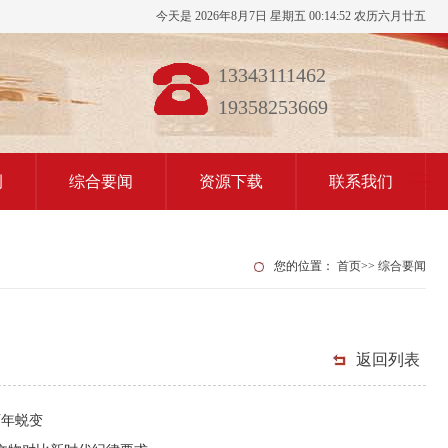
今天是 2026年8月7日 星期五 00:14:52 农历六月廿五
13343111462
19358253669
例
综合要闻
资源下载
联系我们
您的位置：
首页
>>
综合要闻
返回列表
百年蜕变