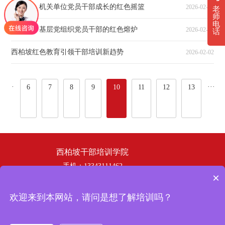
西柏坡：机关单位党员干部成长的红色摇篮
2026-02-04
老
师
电
西柏坡：基层党组织党员干部的红色熔炉
2026-02-03
话
西柏坡红色教育引领干部培训新趋势
2026-02-02
···
···
6
7
8
9
10
11
12
13
西柏坡干部培训学院
手机：13343111462
×
电话：19358253669
邮箱：hbhswh1807@163.com
欢迎来到本网站，请问是想了解培训吗？
地址：西柏坡干部培训学院
冀ICP备
Copyright © 2024 西柏坡干部培训学院 版权所有