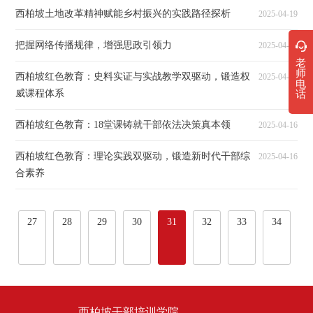
西柏坡土地改革精神赋能乡村振兴的实践路径探析
2025-04-19
把握网络传播规律，增强思政引领力
2025-04-17
老
师
西柏坡红色教育：史料实证与实战教学双驱动，锻造权
2025-04-16
电
威课程体系
话
西柏坡红色教育：18堂课铸就干部依法决策真本领
2025-04-16
西柏坡红色教育：理论实践双驱动，锻造新时代干部综
2025-04-16
合素养‌
···
···
27
28
29
30
31
32
33
34
西柏坡干部培训学院